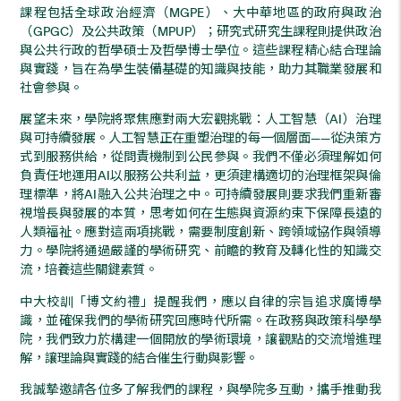
課程包括全球政治經濟（MGPE）、大中華地區的政府與政治
（GPGC）及公共政策（MPUP）；研究式研究生課程則提供政治
與公共行政的哲學碩士及哲學博士學位。這些課程精心結合理論
與實踐，旨在為學生裝備基礎的知識與技能，助力其職業發展和
社會參與。
展望未來，學院將聚焦應對兩大宏觀挑戰：人工智慧（AI）治理
與可持續發展。人工智慧正在重塑治理的每一個層面——從決策方
式到服務供給，從問責機制到公民參與。我們不僅必須理解如何
負責任地運用AI以服務公共利益，更須建構適切的治理框架與倫
理標準，將AI融入公共治理之中。可持續發展則要求我們重新審
視增長與發展的本質，思考如何在生態與資源約束下保障長遠的
人類福祉。應對這兩項挑戰，需要制度創新、跨領域協作與領導
力。學院將通過嚴謹的學術研究、前瞻的教育及轉化性的知識交
流，培養這些關鍵素質。
中大校訓「博文約禮」提醒我們，應以自律的宗旨追求廣博學
識，並確保我們的學術研究回應時代所需。在政務與政策科學學
院，我們致力於構建一個開放的學術環境，讓觀點的交流增進理
解，讓理論與實踐的結合催生行動與影響。
我誠摯邀請各位多了解我們的課程，與學院多互動，攜手推動我