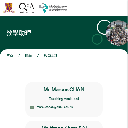
教學助理
首頁
/
職員
/
教學助理
Mr. Marcus CHAN
Teaching Assistant
marcuschan@cuhk.edu.hk
Mr. Htong Kham SAI